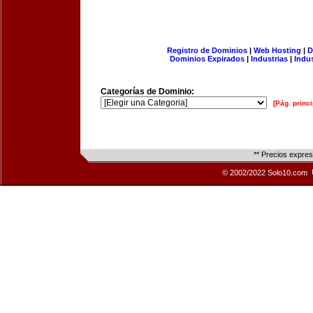
Registro de Dominios
|
Web Hosting
|
D
Dominios Expirados
|
Industrias
|
Indu
Categorías de Dominio:
[Pág. princi
** Precios expre
© 2002/2022 Solo10.com