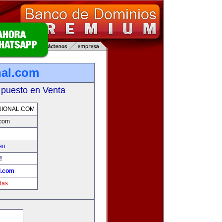
nal.com
 puesto en Venta
IONAL.COM
.com
eo
!
l.com
tas