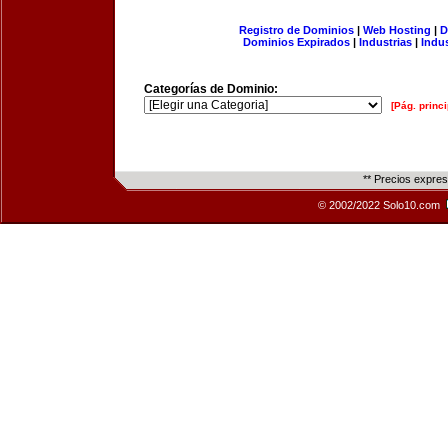
Registro de Dominios
|
Web Hosting
|
D
Dominios Expirados
|
Industrias
|
Indu
Categorías de Dominio:
[Pág. princi
** Precios expre
© 2002/2022 Solo10.com