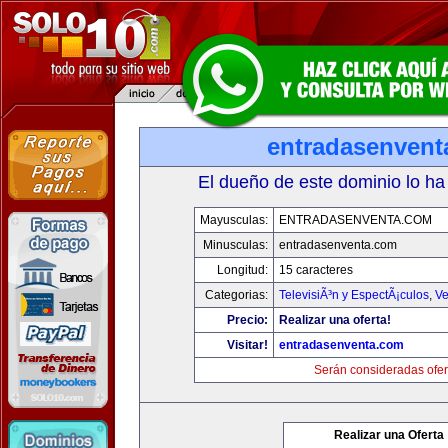
entradasenvent
El dueño de este dominio lo ha
Mayusculas:
ENTRADASENVENTA.COM
Minusculas:
entradasenventa.com
Longitud:
15 caracteres
Categorias:
TelevisiÃ³n y EspectÃ¡culos
,
Ve
Precio:
Realizar una oferta!
Visitar!
entradasenventa.com
Serán consideradas ofer
Realizar una Oferta