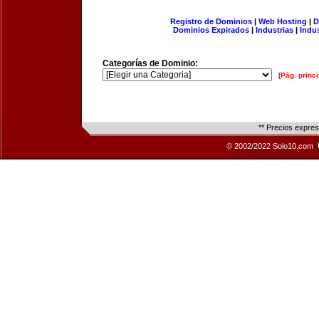
Registro de Dominios
|
Web Hosting
|
D
Dominios Expirados
|
Industrias
|
Indu
Categorías de Dominio:
[Pág. princi
** Precios expre
© 2002/2022 Solo10.com