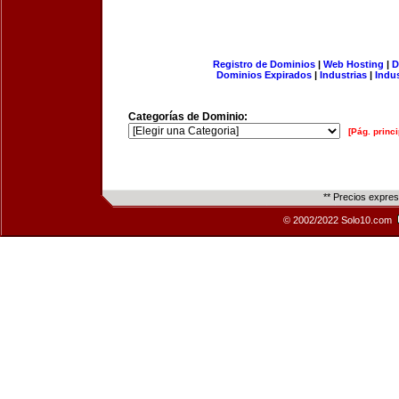
Registro de Dominios
|
Web Hosting
|
D
Dominios Expirados
|
Industrias
|
Indu
Categorías de Dominio:
[Pág. princi
** Precios expre
© 2002/2022 Solo10.com