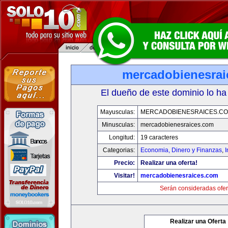
mercadobienesrai
El dueño de este dominio lo ha
Mayusculas:
MERCADOBIENESRAICES.C
Minusculas:
mercadobienesraices.com
Longitud:
19 caracteres
Categorias:
Economia, Dinero y Finanzas
,
Precio:
Realizar una oferta!
Visitar!
mercadobienesraices.com
Serán consideradas ofer
Realizar una Oferta