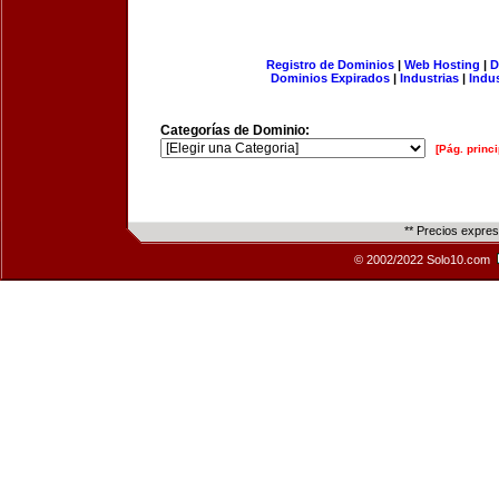
Registro de Dominios
|
Web Hosting
|
D
Dominios Expirados
|
Industrias
|
Indu
Categorías de Dominio:
[Pág. princi
** Precios expre
© 2002/2022 Solo10.com