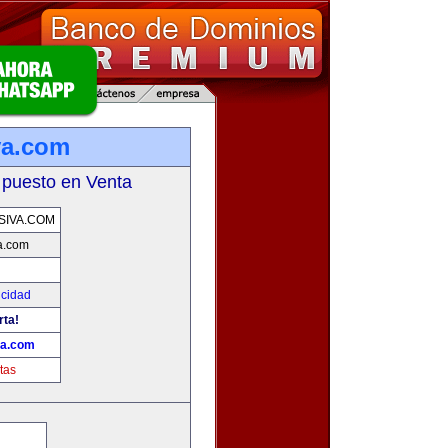
va.com
 puesto en Venta
SIVA.COM
a.com
icidad
rta!
va.com
tas