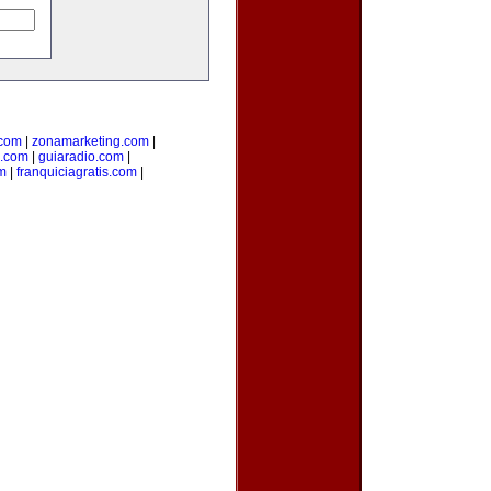
.com
|
zonamarketing.com
|
a.com
|
guiaradio.com
|
m
|
franquiciagratis.com
|