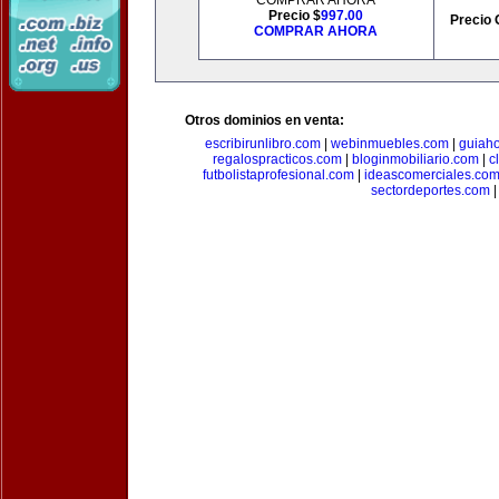
COMPRAR AHORA
Precio $
997.00
Precio 
COMPRAR AHORA
Otros dominios en venta:
escribirunlibro.com
|
webinmuebles.com
|
guiaho
regalospracticos.com
|
bloginmobiliario.com
|
c
futbolistaprofesional.com
|
ideascomerciales.co
sectordeportes.com
|