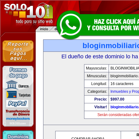
bloginmobiliar
El dueño de este dominio lo ha
Mayusculas:
BLOGINMOBILI
Minusculas:
bloginmobiliario
Longitud:
16 caracteres
Categorias:
Inmuebles y Pro
Precio:
$997.00
Visitar!
bloginmobiliari
Serán consideradas ofer
R