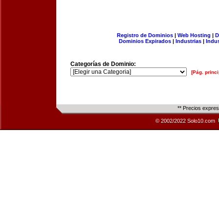
Registro de Dominios
|
Web Hosting
|
D
Dominios Expirados
|
Industrias
|
Indu
Categorías de Dominio:
[Pág. princi
** Precios expre
© 2002/2022 Solo10.com