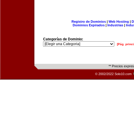
Registro de Dominios
|
Web Hosting
|
D
Dominios Expirados
|
Industrias
|
Indu
Categorías de Dominio:
[Pág. princi
** Precios expre
© 2002/2022 Solo10.com