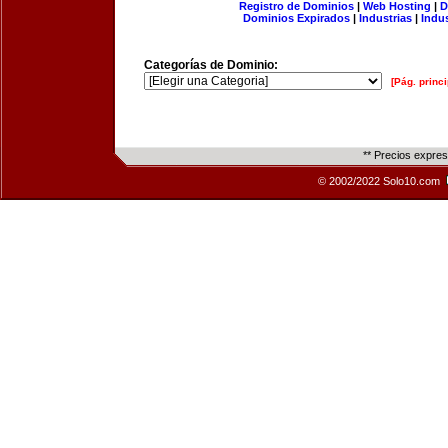
Registro de Dominios
|
Web Hosting
|
D
Dominios Expirados
|
Industrias
|
Indu
Categorías de Dominio:
[Pág. princi
** Precios expre
© 2002/2022 Solo10.com