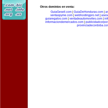
Otros dominios en venta:
GuiaGesell.com
|
GuiaDeHonduras.com
|
ar
ventaspyme.com
|
webhostingpro.net
|
ases
guiaregalos.com
|
ventadeautomoviles.com
|
in
informaciondemercados.com
|
publicidadcorpor
provinciadecordoba.co