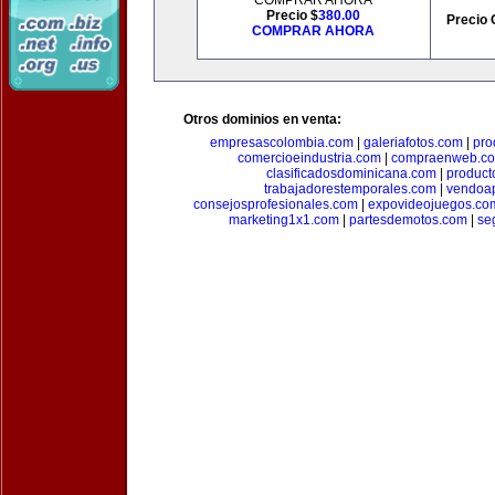
COMPRAR AHORA
Precio $
380.00
Precio 
COMPRAR AHORA
Otros dominios en venta:
empresascolombia.com
|
galeriafotos.com
|
pro
comercioeindustria.com
|
compraenweb.c
clasificadosdominicana.com
|
product
trabajadorestemporales.com
|
vendoa
consejosprofesionales.com
|
expovideojuegos.co
marketing1x1.com
|
partesdemotos.com
|
se