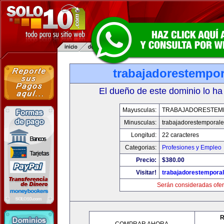
trabajadorestempo
El dueño de este dominio lo ha
Mayusculas:
TRABAJADORESTEM
Minusculas:
trabajadorestemporal
Longitud:
22 caracteres
Categorias:
Profesiones y Empleo
Precio:
$380.00
Visitar!
trabajadorestempora
Serán consideradas ofer
R