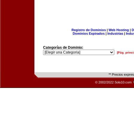
Registro de Dominios
|
Web Hosting
|
D
Dominios Expirados
|
Industrias
|
Indu
Categorías de Dominio:
[Pág. princi
** Precios expre
© 2002/2022 Solo10.com