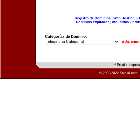
Registro de Dominios
|
Web Hosting
|
D
Dominios Expirados
|
Industrias
|
Indu
Categorías de Dominio:
[Pág. princi
** Precios expre
© 2002/2022 Solo10.com