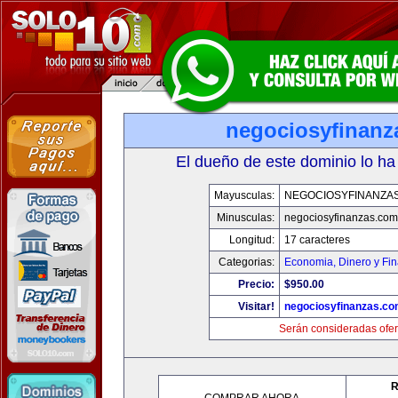
negociosyfinanz
El dueño de este dominio lo ha
Mayusculas:
NEGOCIOSYFINANZA
Minusculas:
negociosyfinanzas.com
Longitud:
17 caracteres
Categorias:
Economia, Dinero y Fi
Precio:
$950.00
Visitar!
negociosyfinanzas.c
Serán consideradas ofer
R